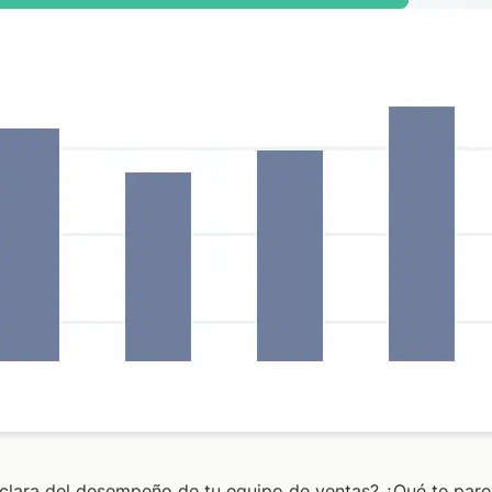
 clara del desempeño de tu equipo de ventas? ¿Qué te parec