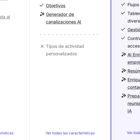
Flujos
Objetivos
Table
Generador de
da al
diver
canalizaciones AI
Gesti
Contr
acces
Tipos de actividad
personalizados
AI En
empre
Resúm
Enriq
conta
Prepa
reuni
IA
Ver tod
rísticas
Ver todas las características