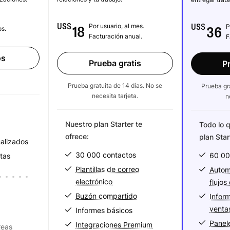
US$
US$
Por usuario, al mes.
18
P
36
os.
Facturación anual.
F
os
Prueba gratis
P
Prueba gratuita de 14 días. No se
Prueba gra
necesita tarjeta.
n
Nuestro plan Starter te
Todo lo q
ofrece:
plan Sta
alizados
30 000 contactos
60 00
tas
Plantillas de correo
Autom
electrónico
flujos
Buzón compartido
Infor
venta
Informes básicos
Panel
Integraciones Premium
reas