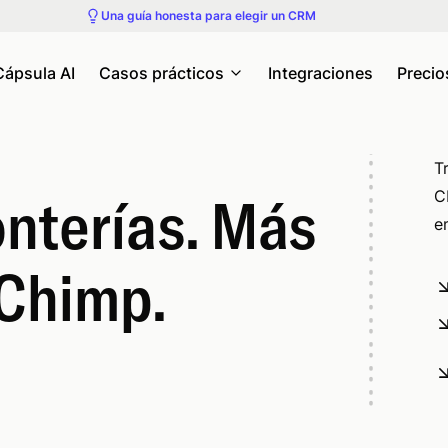
Una guía honesta para elegir un CRM
Cápsula AI
Casos prácticos
Integraciones
Precio
T
onterías. Más
C
e
lChimp.