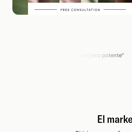
"
Un CRM asequible pero potente
"
"
Pla
El marke