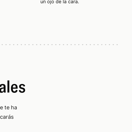
un ojo de la cara.
iales
e te ha
icarás